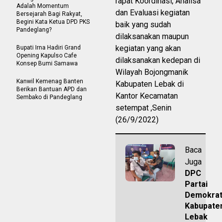
rapat Koordinasi, Analisa
Adalah Momentum
dan Evaluasi kegiatan
Bersejarah Bagi Rakyat,
Begini Kata Ketua DPD PKS
baik yang sudah
Pandeglang?
dilaksanakan maupun
kegiatan yang akan
Bupati Irna Hadiri Grand
Opening Kapulso Cafe
dilaksanakan kedepan di
Konsep Bumi Samawa
Wilayah Bojongmanik
Kanwil Kemenag Banten
Kabupaten Lebak di
Berikan Bantuan APD dan
Kantor Kecamatan
Sembako di Pandeglang
setempat ,Senin
(26/9/2022)
Baca
Juga
DPC
Partai
Demokra
Kabupate
Lebak