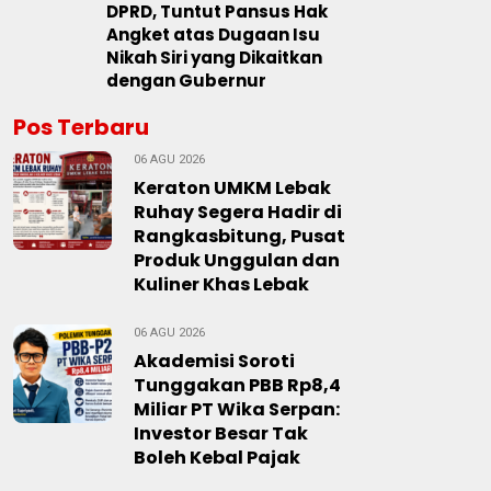
DPRD, Tuntut Pansus Hak
Angket atas Dugaan Isu
Nikah Siri yang Dikaitkan
dengan Gubernur
Pos Terbaru
06 AGU 2026
Keraton UMKM Lebak
Ruhay Segera Hadir di
Rangkasbitung, Pusat
Produk Unggulan dan
Kuliner Khas Lebak
06 AGU 2026
Akademisi Soroti
Tunggakan PBB Rp8,4
Miliar PT Wika Serpan:
Investor Besar Tak
Boleh Kebal Pajak