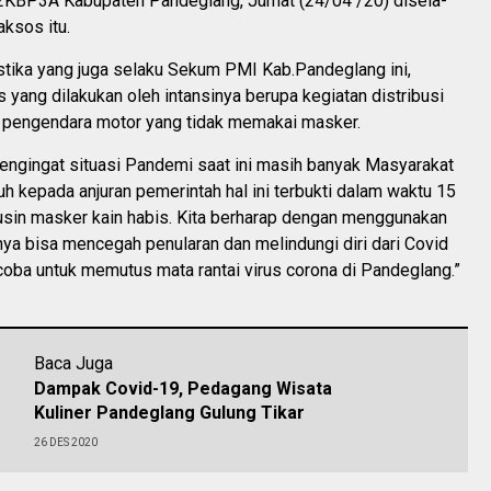
KBP3A Kabupaten Pandeglang, Jumat (24/04 /20) disela-
aksos itu.
stika yang juga selaku Sekum PMI Kab.Pandeglang ini,
 yang dilakukan oleh intansinya berupa kegiatan distribusi
pengendara motor yang tidak memakai masker.
mengingat situasi Pandemi saat ini masih banyak Masyarakat
h kepada anjuran pemerintah hal ini terbukti dalam waktu 15
lusin masker kain habis. Kita berharap dengan menggunakan
ya bisa mencegah penularan dan melindungi diri dari Covid
a coba untuk memutus mata rantai virus corona di Pandeglang.”
Baca Juga
Dampak Covid-19, Pedagang Wisata
Kuliner Pandeglang Gulung Tikar
26 DES 2020