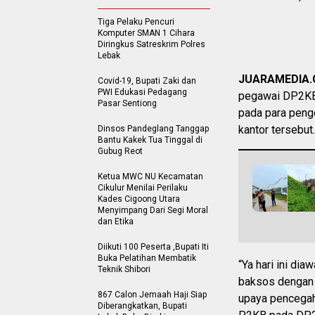
Tiga Pelaku Pencuri
Komputer SMAN 1 Cihara
Diringkus Satreskrim Polres
Lebak
JUARAMEDIA
Covid-19, Bupati Zaki dan
PWI Edukasi Pedagang
pegawai DP2KB
Pasar Sentiong
pada para penge
kantor tersebut.
Dinsos Pandeglang Tanggap
Bantu Kakek Tua Tinggal di
Gubug Reot
Ketua MWC NU Kecamatan
Cikulur Menilai Perilaku
Kades Cigoong Utara
Menyimpang Dari Segi Moral
dan Etika
Diikuti 100 Peserta ,Bupati Iti
Buka Pelatihan Membatik
“Ya hari ini d
Teknik Shibori
baksos dengan
867 Calon Jemaah Haji Siap
upaya pencegah
Diberangkatkan, Bupati