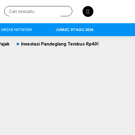
 MEDIA NETWORK
JUMAT, 07 AGU 2026
ang Tembus Rp409,4 Miliar, Pertanian Jadi Primadona, 634 Tena