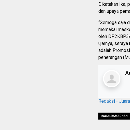
Dikatakan Ika, 
dan upaya pemd
“Semoga saja di
memakai masker 
oleh DP2KBP3A 
ujarnya, seraya
adalah Promosi
penerangan (Mu
A
Redaksi - Juar
#AWALRAMADHAN