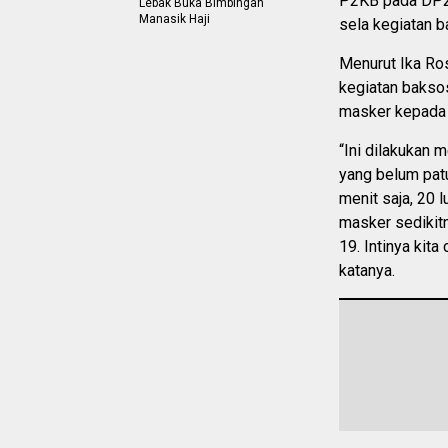
P2KB pada DP2
Lebak Buka Bimbingan
Manasik Haji
sela kegiatan b
Menurut Ika Ro
kegiatan baksos
masker kepada 
“Ini dilakukan 
yang belum patu
menit saja, 20 
masker sedikitn
19. Intinya kit
katanya.