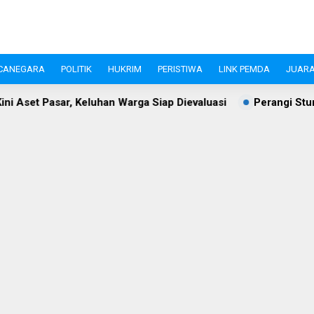
CANEGARA
POLITIK
HUKRIM
PERISTIWA
LINK PEMDA
JUARA
uhan Warga Siap Dievaluasi
Perangi Stunting, Ketua TP PK