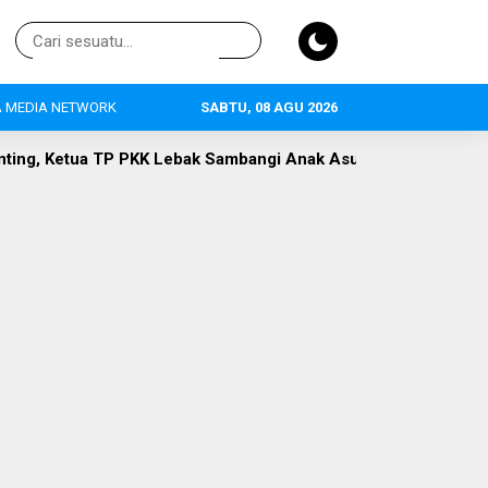
 MEDIA NETWORK
SABTU, 08 AGU 2026
K Lebak Sambangi Anak Asuh di Desa Curugpanjang
Hak Pub