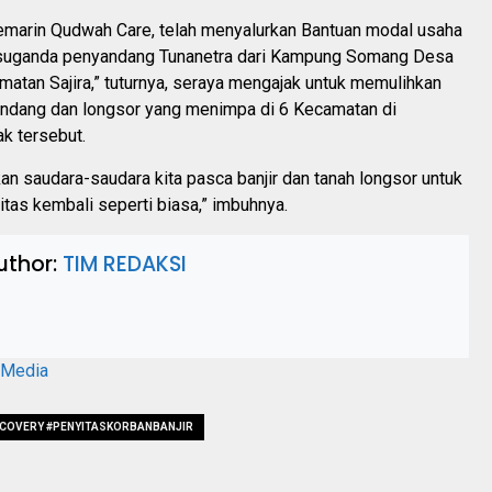
kemarin Qudwah Care, telah menyalurkan Bantuan modal usaha
 suganda penyandang Tunanetra dari Kampung Somang Desa
atan Sajira,” tuturnya, seraya mengajak untuk memulihkan
bandang dan longsor yang menimpa di 6 Kecamatan di
k tersebut.
hkan saudara-saudara kita pasca banjir dan tanah longsor untuk
itas kembali seperti biasa,” imbuhnya.
uthor:
TIM REDAKSI
aMedia
COVERY #PENYITASKORBANBANJIR