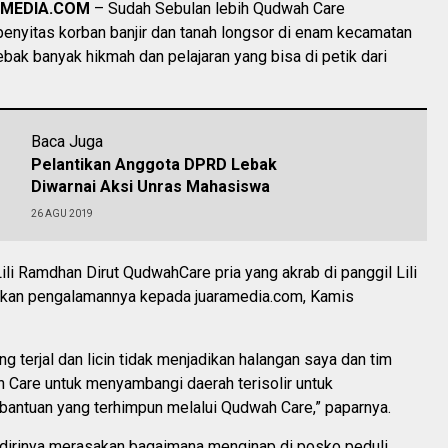
AMEDIA.COM
– Sudah Sebulan lebih Qudwah Care
nyitas korban banjir dan tanah longsor di enam kecamatan
bak banyak hikmah dan pelajaran yang bisa di petik dari
Baca Juga
Pelantikan Anggota DPRD Lebak
Diwarnai Aksi Unras Mahasiswa
26 AGU 2019
ili Ramdhan Dirut QudwahCare pria yang akrab di panggil Lili
kan pengalamannya kepada juaramedia.com, Kamis
ng terjal dan licin tidak menjadikan halangan saya dan tim
 Care untuk menyambangi daerah terisolir untuk
antuan yang terhimpun melalui Qudwah Care,” paparnya.
, dirinya merasakan bagaimana menginap di posko peduli