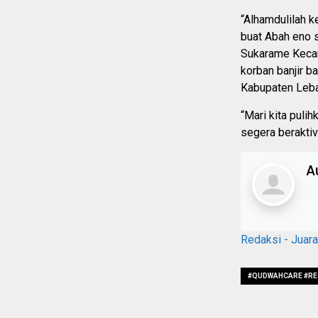
“Alhamdulilah 
buat Abah eno
Sukarame Kecam
korban banjir 
Kabupaten Leba
“Mari kita puli
segera beraktiv
A
Redaksi - Juar
#QUDWAHCARE #RE