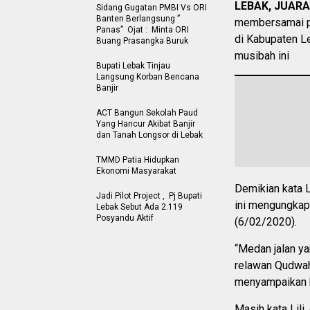
LEBAK, JUAR
Sidang Gugatan PMBI Vs ORI
Banten Berlangsung ”
membersamai pe
Panas” Ojat : Minta ORI
di Kabupaten Le
Buang Prasangka Buruk
musibah ini
Bupati Lebak Tinjau
Langsung Korban Bencana
Banjir
ACT Bangun Sekolah Paud
Yang Hancur Akibat Banjir
dan Tanah Longsor di Lebak
TMMD Patia Hidupkan
Ekonomi Masyarakat
Demikian kata L
Jadi Pilot Project , Pj Bupati
ini mengungkap
Lebak Sebut Ada 2.119
Posyandu Aktif
(6/02/2020).
“Medan jalan ya
relawan Qudwah
menyampaikan b
Masih kata Lili