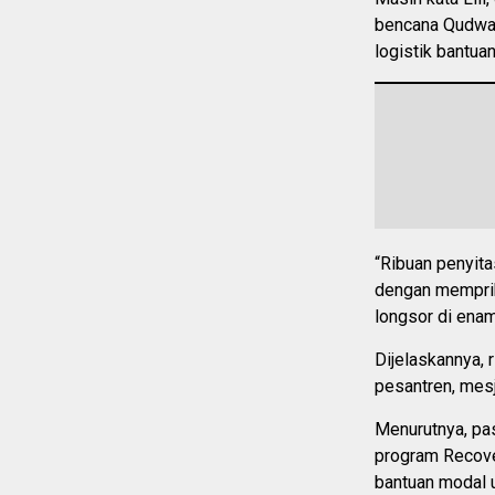
bencana Qudwah
logistik bantuan
“Ribuan penyit
dengan mempriha
longsor di enam
Dijelaskannya, 
pesantren, mesj
Menurutnya, pa
program Recove
bantuan modal 