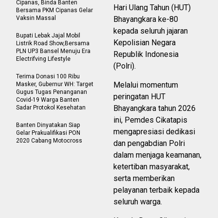
Cipanas, Binda Banten
Hari Ulang Tahun (HUT)
Bersama PKM Cipanas Gelar
Vaksin Massal
Bhayangkara ke-80
kepada seluruh jajaran
Bupati Lebak Jajal Mobil
Kepolisian Negara
Listrik Road Show,Bersama
PLN UP3 Bansel Menuju Era
Republik Indonesia
Electrifving Lifestyle
(Polri).
Terima Donasi 100 Ribu
Melalui momentum
Masker, Gubernur WH: Target
Gugus Tugas Penanganan
peringatan HUT
Covid-19 Warga Banten
Bhayangkara tahun 2026
Sadar Protokol Kesehatan
ini, Pemdes Cikatapis
Banten Dinyatakan Siap
mengapresiasi dedikasi
Gelar Prakualifikasi PON
2020 Cabang Motocross
dan pengabdian Polri
dalam menjaga keamanan,
ketertiban masyarakat,
serta memberikan
pelayanan terbaik kepada
seluruh warga.