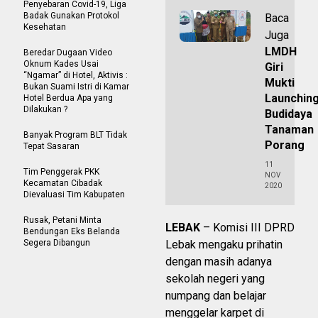
Penyebaran Covid-19, Liga
Badak Gunakan Protokol
Baca
Kesehatan
Juga
LMDH
Beredar Dugaan Video
Oknum Kades Usai
Giri
“Ngamar” di Hotel, Aktivis :
Mukti
Bukan Suami Istri di Kamar
Launchin
Hotel Berdua Apa yang
Dilakukan ?
Budidaya
Tanaman
Banyak Program BLT Tidak
Porang
Tepat Sasaran
11
Tim Penggerak PKK
NOV
Kecamatan Cibadak
2020
Dievaluasi Tim Kabupaten
Rusak, Petani Minta
LEBAK
– Komisi III DPRD
Bendungan Eks Belanda
Segera Dibangun
Lebak mengaku prihatin
dengan masih adanya
sekolah negeri yang
numpang dan belajar
menggelar karpet di