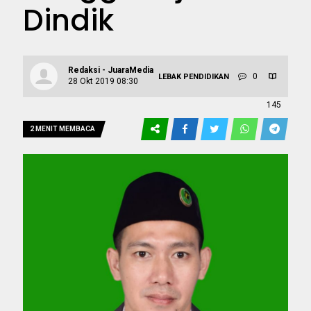
Dindik
Redaksi - JuaraMedia
0
LEBAK
PENDIDIKAN
28 Okt 2019 08:30
145
2 MENIT MEMBACA