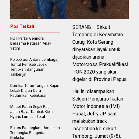
Pos Terkait
SERANG – Sirkuit
Tembong di Kecamatan
HUT Partai Gerindra
Curug, Kota Serang
Bersama Ratusan Anak
Yatim
dinyatakan layak untuk
dijadikan arena
Koloborasi Antara Lembaga,
Motorcross Prakualifikasi
Tuntut Pemkab.Lebak
Tertibkan Bangunan
PON 2020 yang akan
Takberijin.
digelar di Provinsi Papua.
Damkar Turun Tangan, Kajari
Lebak Diajari Cara
Hal ini disampaikan
Padamkan Kebakaran
Sekjen Pengurus Ikatan
Motor Indonesia (IMI)
Macet Parah Sejak Pagi,
Jalan Raya Tambak Kibin
Pusat, Jefry JP saat
Nyaris Lumpuh Total
melakukan track
Polres Pandeglang Amankan
inspection ke sirkuit
Tersangka Pengedar
Tembong, Jumat (9/8).
Narkoba