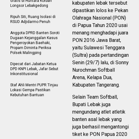
Gratis di Huntara Korban
kabupaten lebak tersebut
Longsor Lebakgedong
dipastikan lolos ke Pekan
Ripuh Siti, Ruang Isolasi di
Olahraga Nasional (PON)
RSUD Adjidarmo Penuh
di Papua Tahun 2020 usai
menang menghadapi juara
Anggota DPRD Banten Soroti
Dugaan Kejanggalan Kasus
PON 2016 Jawa Barat,
Pengeroyokan Baehaki,
yaitu Sulawesi Tenggara
Propam Diminta Periksa
Polsek Malingping
(Sultra) pada pertandingan
Senin (29/7) lalu, di Sonny
Dipecat dari Jabatan Ketua
DPD KNPI Lebak, Jafar Sebut
Nurochman Softball
Inkonstitusional
Arena, Kelapa Dua,
Kabupaten Tangerang.
Staf Ahli Mentri PUPR Tinjau
Lokasi Gempa Pastikan
Kebutuhan Bantuan
Selain Team Softball,
Bupati Lebak juga
mengundang atlet atletik
banten asal lebak yang
juga berhasil mengantongi
tiket ke PON Papua 2020