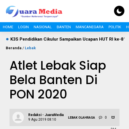
HOME
LOGIN
NASIONAL
BANTEN
MANCANEGARA
POLITIK
H
ndidikan Cikulur Sampaikan Ucapan HUT RI ke-81, Dorong S
Beranda
/
Lebak
Atlet Lebak Siap
Bela Banten Di
PON 2020
Redaksi - JuaraMedia
0
LEBAK
OLAHRAGA
9 Agu 2019 08:10