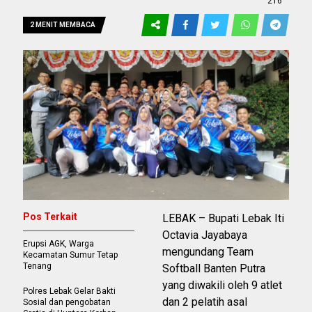
216
2 MENIT MEMBACA
Pos Terkait
LEBAK – Bupati Lebak Iti
Octavia Jayabaya
Erupsi AGK, Warga
mengundang Team
Kecamatan Sumur Tetap
Tenang
Softball Banten Putra
yang diwakili oleh 9 atlet
Polres Lebak Gelar Bakti
dan 2 pelatih asal
Sosial dan pengobatan