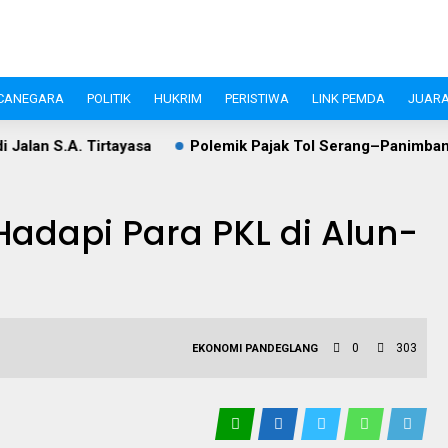
CANEGARA
POLITIK
HUKRIM
PERISTIWA
LINK PEMDA
JUARA
sa
Polemik Pajak Tol Serang–Panimbang, WIKA dan Pemkab
adapi Para PKL di Alun-
0
303
EKONOMI
PANDEGLANG