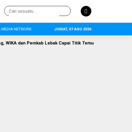
 MEDIA NETWORK
JUMAT, 07 AGU 2026
 Lebak Capai Titik Temu
DLH Lebak Dorong Perluasan Sek