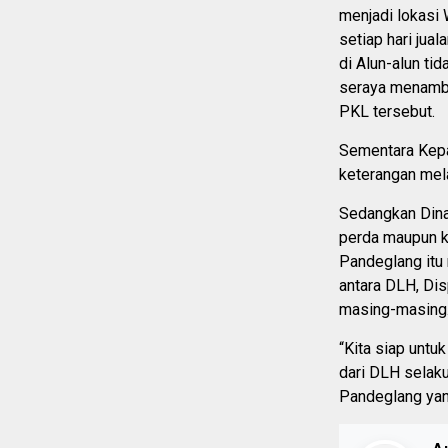
menjadi lokasi 
setiap hari jua
di Alun-alun ti
seraya menamba
PKL tersebut.
Sementara Kepa
keterangan mel
Sedangkan Dina
perda maupun ke
Pandeglang it
antara DLH, Di
masing-masing
“Kita siap untu
dari DLH selaku
Pandeglang yan