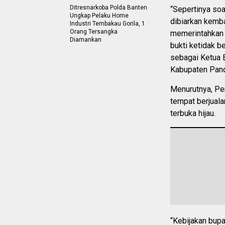
Ditresnarkoba Polda Banten
“Sepertinya soa
Ungkap Pelaku Home
dibiarkan kemb
Industri Tembakau Gorila, 1
Orang Tersangka
memerintahkan D
Diamankan
bukti ketidak b
sebagai Ketua
Kabupaten Pand
Menurutnya, Pe
tempat berjual
terbuka hijau.
“Kebijakan bupa