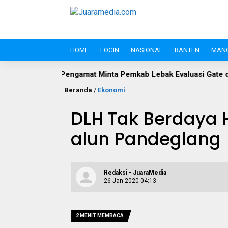
HOME
LOGIN
NASIONAL
BANTEN
MAN
engamat Minta Pemkab Lebak Evaluasi Gate di Jalan S.A. Tirtaya
Beranda
/
Ekonomi
DLH Tak Berdaya H
alun Pandeglang
Redaksi - JuaraMedia
26 Jan 2020 04:13
2 MENIT MEMBACA