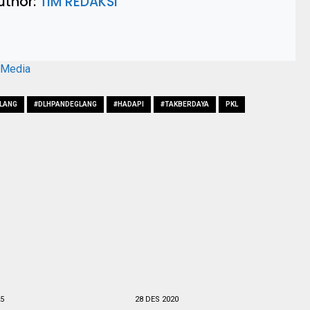
uthor:
TIM REDAKSI
aMedia
LANG
#DLHPANDEGLANG
#HADAPI
#TAKBERDAYA
PKL
25
28 DES 2020