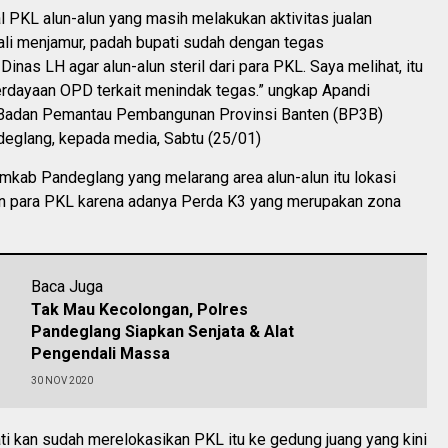
l PKL alun-alun yang masih melakukan aktivitas jualan
ali menjamur, padah bupati sudah dengan tegas
inas LH agar alun-alun steril dari para PKL. Saya melihat, itu
erdayaan OPD terkait menindak tegas.” ungkap Apandi
 Badan Pemantau Pembangunan Provinsi Banten (BP3B)
eglang, kepada media, Sabtu (25/01)
mkab Pandeglang yang melarang area alun-alun itu lokasi
an para PKL karena adanya Perda K3 yang merupakan zona
Baca Juga
Tak Mau Kecolongan, Polres
Pandeglang Siapkan Senjata & Alat
Pengendali Massa
30 NOV 2020
ti kan sudah merelokasikan PKL itu ke gedung juang yang kini