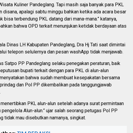
Wisata Kuliner Pandeglang. Tapi masih saja banyak para PKL
lan disana, apalagi sabtu minggu bahkan ketika ada acara besar
dak bisa terbendung PKL datang dari mana-mana.” katanya,
hkan bahwa OPD terkait menunjukan ketidak berdayaan atas
la Dinas LH Kabupaten Pandeglang, Dra Hj Tati saat dimintai
alui telepon selulernya dan pesan washApp tidak menjawab.
s Satpo PP Pandeglang selaku penegakan peraturan, baik
putusan bupati terkait dengan para PKL di alun-alun
u menyatakan bahwa sudah membuat kesepakatan bersama
sprindag dan Pol PP dikembalikan pada tanggungjawab
.
k menertibkan PKL alun-alun setelah adanya surat permintaan
 pengelola Alun-alun.” ujar salah seorang petugas Pol PP
g tidak mau disebutkan namanya, singkat.