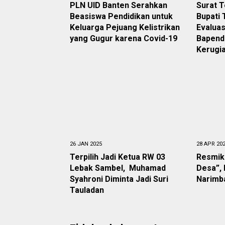
PLN UID Banten Serahkan
Surat 
Beasiswa Pendidikan untuk
Bupati
Keluarga Pejuang Kelistrikan
Evalua
yang Gugur karena Covid-19
Bapend
Kerugia
26 JAN 2025
28 APR 20
Terpilih Jadi Ketua RW 03
Resmik
Lebak Sambel, Muhamad
Desa”, 
Syahroni Diminta Jadi Suri
Narimb
Tauladan