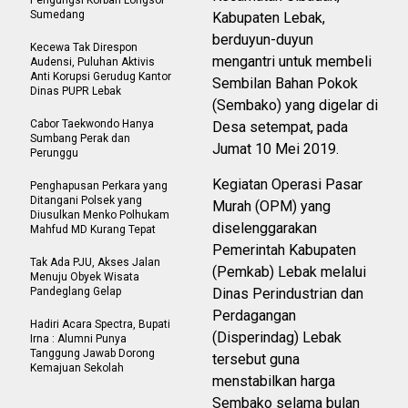
Pengungsi Korban Longsor
Sumedang
Kabupaten Lebak,
berduyun-duyun
Kecewa Tak Direspon
mengantri untuk membeli
Audensi, Puluhan Aktivis
Anti Korupsi Gerudug Kantor
Sembilan Bahan Pokok
Dinas PUPR Lebak
(Sembako) yang digelar di
Cabor Taekwondo Hanya
Desa setempat, pada
Sumbang Perak dan
Jumat 10 Mei 2019.
Perunggu
Kegiatan Operasi Pasar
Penghapusan Perkara yang
Ditangani Polsek yang
Murah (OPM) yang
Diusulkan Menko Polhukam
diselenggarakan
Mahfud MD Kurang Tepat
Pemerintah Kabupaten
Tak Ada PJU, Akses Jalan
(Pemkab) Lebak melalui
Menuju Obyek Wisata
Pandeglang Gelap
Dinas Perindustrian dan
Perdagangan
Hadiri Acara Spectra, Bupati
(Disperindag) Lebak
Irna : Alumni Punya
Tanggung Jawab Dorong
tersebut guna
Kemajuan Sekolah
menstabilkan harga
Sembako selama bulan