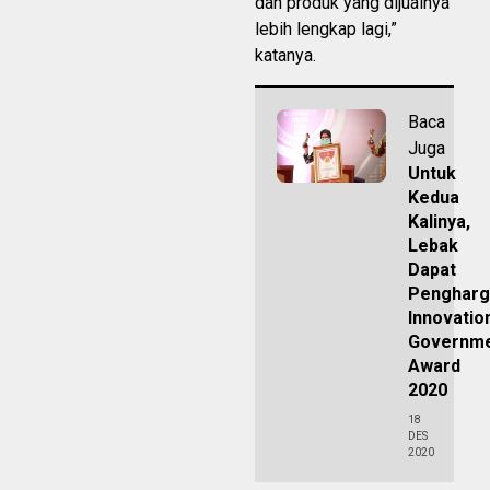
dan produk yang dijualnya
lebih lengkap lagi,”
katanya.
Baca
Juga
Untuk
Kedua
Kalinya,
Lebak
Dapat
Pengharg
Innovatio
Governm
Award
2020
18
DES
2020