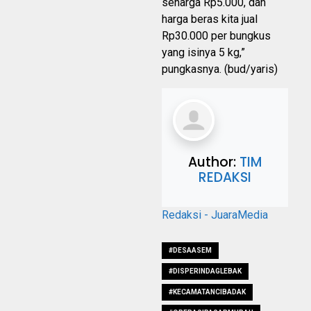
seharga Rp5.000, dan
harga beras kita jual
Rp30.000 per bungkus
yang isinya 5 kg,”
pungkasnya. (bud/yaris)
Author:
TIM
REDAKSI
Redaksi - JuaraMedia
#DESAASEM
#DISPERINDAGLEBAK
#KECAMATANCIBADAK