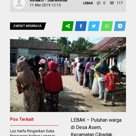
Redaksi - JuaraMedia
0
117
LEBAK
11 Mei 2019 12:13
2 MENIT MEMBACA
Pos Terkait
LEBAK – Puluhan warga
di Desa Asem,
Laz Harfa Ringankan Duka
Kecamatan Cibadak,