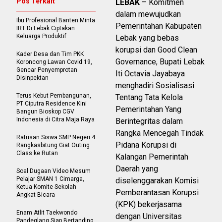
Pos Terkait
LEBAK
– Komitmen
dalam mewujudkan
Ibu Profesional Banten Minta
Pemerintahan Kabupaten
IRT Di Lebak Ciptakan
Keluarga Produktif
Lebak yang bebas
korupsi dan Good Clean
Kader Desa dan Tim PKK
Governance, Bupati Lebak
Koroncong Lawan Covid 19,
Gencar Penyemprotan
Iti Octavia Jayabaya
Disinpektan
menghadiri Sosialisasi
Terus Kebut Pembangunan,
Tentang Tata Kelola
PT Ciputra Residence Kini
Pemerintahan Yang
Bangun Bioskop CGV
Indonesia di Citra Maja Raya
Berintegritas dalam
Rangka Mencegah Tindak
Ratusan Siswa SMP Negeri 4
Pidana Korupsi di
Rangkasbitung Giat Outing
Class ke Rutan
Kalangan Pemerintah
Daerah yang
Soal Dugaan Video Mesum
Pelajar SMAN 1 Cimarga,
diselenggarakan Komisi
Ketua Komite Sekolah
Pemberantasan Korupsi
Angkat Bicara
(KPK) bekerjasama
Enam Atlit Taekwondo
dengan Universitas
Pandeglang Siap Bertanding