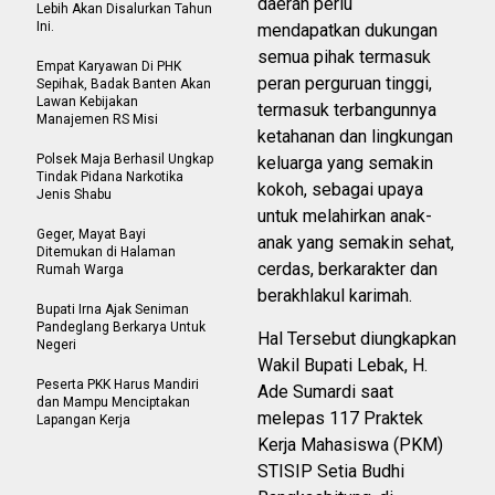
daerah perlu
Lebih Akan Disalurkan Tahun
Ini.
mendapatkan dukungan
semua pihak termasuk
Empat Karyawan Di PHK
peran perguruan tinggi,
Sepihak, Badak Banten Akan
Lawan Kebijakan
termasuk terbangunnya
Manajemen RS Misi
ketahanan dan lingkungan
Polsek Maja Berhasil Ungkap
keluarga yang semakin
Tindak Pidana Narkotika
kokoh, sebagai upaya
Jenis Shabu
untuk melahirkan anak-
Geger, Mayat Bayi
anak yang semakin sehat,
Ditemukan di Halaman
cerdas, berkarakter dan
Rumah Warga
berakhlakul karimah.
Bupati Irna Ajak Seniman
Pandeglang Berkarya Untuk
Hal Tersebut diungkapkan
Negeri
Wakil Bupati Lebak, H.
Peserta PKK Harus Mandiri
Ade Sumardi saat
dan Mampu Menciptakan
melepas 117 Praktek
Lapangan Kerja
Kerja Mahasiswa (PKM)
STISIP Setia Budhi