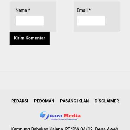
Nama
*
Email
*
REDAKSI
PEDOMAN
PASANG IKLAN
DISCLAIMER
Kampung Babakan Kalapa, RT/RW 04/02, Desa Aweh,