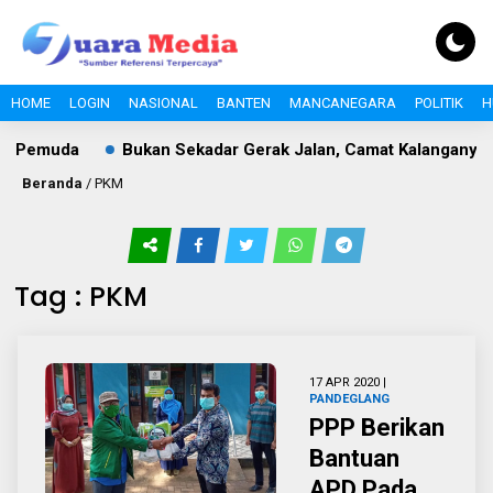
HOME
LOGIN
NASIONAL
BANTEN
MANCANEGARA
POLITIK
H
 Pemuda
Bukan Sekadar Gerak Jalan, Camat Kalanganyar B
Beranda
/
PKM
Tag : PKM
17 APR 2020 |
PANDEGLANG
PPP Berikan
Bantuan
APD Pada