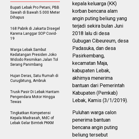
kepala keluarga (KK)
Bupati Lebak Pro Petani, PBB
korban bencana alam
Sawah di Bawah 5.000 Meter
Dihapus
angin puting beliung yang
terjadi sekira bulan Juni
168 Pabrik di Jakarta Disegel
2018 lalu di desa
Karena Langgar SOP Covid-
19
Gubugan Cibeureum, desa
Padasuka, dan desa
Warga Lebak Sambut
Kedatangan Presiden Joko
Pasirkembang,
Widodo Resmikan Jalan Tol
kecamatan Maja,
Serang Panimbang
kabupaten Lebak,
Hujan Deras, Satu Rumah di
akhirnya menerima
Curugbitung, Ambruk
bantuan dari Pemerintah
Trusk Pasir Di Lebak Hantam
Kabupaten (Pemkab)
Pengendara Motor Hingga
Lebak, Kamis (3/1/2019).
Tewas
Puluhan warga calon
Tingkatkan Kompetensi
Kepala Madrasah, MdC of
penerima bantuan
Lebak Gelar Bimtek PKKM
bencana angin puting
beliung tersebut