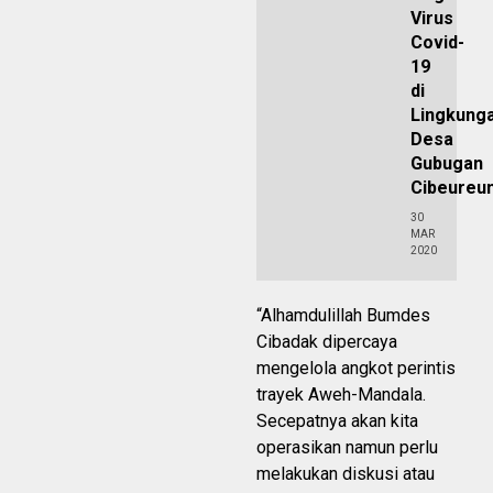
Virus
Covid-
19
di
Lingkung
Desa
Gubugan
Cibeureu
30
MAR
2020
“Alhamdulillah Bumdes
Cibadak dipercaya
mengelola angkot perintis
trayek Aweh-Mandala.
Secepatnya akan kita
operasikan namun perlu
melakukan diskusi atau