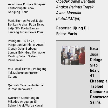
Cibadak Dapat Bantuan
Aksi Unras Kumala Didepan
Angkot Perintis Trayek
Kantor Bupati Lebak
Berujung Ricuh
Aweh-Mandala
(Foto/JM/Ujd)
Panit Binmas Polsek Maja
Berikan Arahan Pada Siswa
Reporter:
Ujung D
|
Latja SPN Polda Banten
Tentang Tugas Pokok Polri
Editor:
Yaris
Peringati HGN ke 77,
Perguruan Mathla, ul Anwar
Baca
Cibuah Gelar Berbagai
Lomba, Erik : Guru Komponen
Juga
Penting Dalam Sistem
Diduga
Pendidikan
Siap
MUI Lebak Himbau Pedagang
Edar,
Tak Melakukan Praktek
41
Curang
Eksempla
Qudwah Care Bantu Korban
Tabloid
Rumah Kebakaran
Diamanka
Panwasc
Syukuran Kemenangan
Pilkades Anggalan, Eli
Sajira.
Sahroni Ajak Warga Kawal