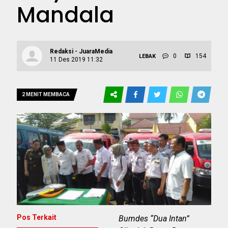
Mandala
Redaksi - JuaraMedia
0
154
LEBAK
11 Des 2019 11:32
2 MENIT MEMBACA
Pos Terkait
Bumdes “Dua Intan”