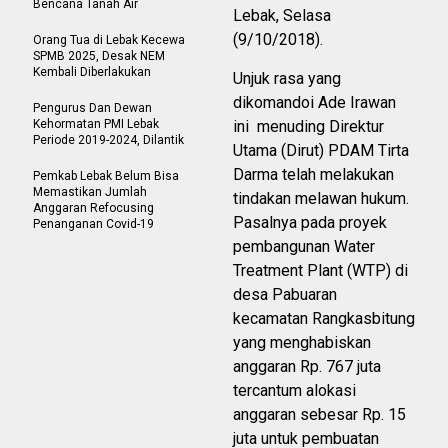
Bencana Tanah Air
Lebak, Selasa
(9/10/2018).
Orang Tua di Lebak Kecewa
SPMB 2025, Desak NEM
Kembali Diberlakukan
Unjuk rasa yang
dikomandoi Ade Irawan
Pengurus Dan Dewan
Kehormatan PMI Lebak
ini menuding Direktur
Periode 2019-2024, Dilantik
Utama (Dirut) PDAM Tirta
Darma telah melakukan
Pemkab Lebak Belum Bisa
Memastikan Jumlah
tindakan melawan hukum.
Anggaran Refocusing
Pasalnya pada proyek
Penanganan Covid-19
pembangunan Water
Treatment Plant (WTP) di
desa Pabuaran
kecamatan Rangkasbitung
yang menghabiskan
anggaran Rp. 767 juta
tercantum alokasi
anggaran sebesar Rp. 15
juta untuk pembuatan