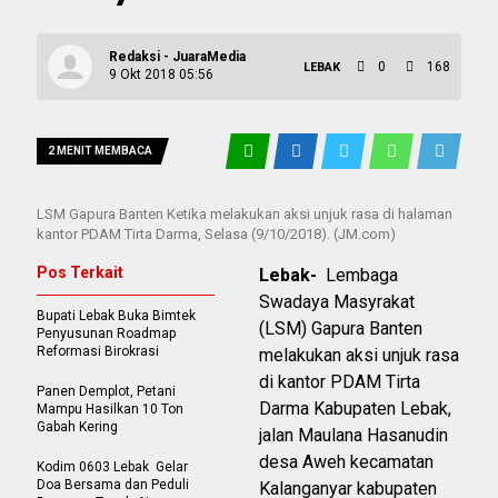
Redaksi - JuaraMedia
0
168
LEBAK
9 Okt 2018 05:56
2 MENIT MEMBACA
LSM Gapura Banten Ketika melakukan aksi unjuk rasa di halaman
kantor PDAM Tirta Darma, Selasa (9/10/2018). (JM.com)
Pos Terkait
Lebak-
Lembaga
Swadaya Masyrakat
Bupati Lebak Buka Bimtek
(LSM) Gapura Banten
Penyusunan Roadmap
Reformasi Birokrasi
melakukan aksi unjuk rasa
di kantor PDAM Tirta
Panen Demplot, Petani
Darma Kabupaten Lebak,
Mampu Hasilkan 10 Ton
Gabah Kering
jalan Maulana Hasanudin
desa Aweh kecamatan
Kodim 0603 Lebak Gelar
Doa Bersama dan Peduli
Kalanganyar kabupaten