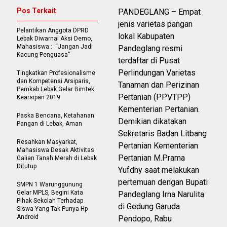
Pos Terkait
PANDEGLANG – Empat
jenis varietas pangan
Pelantikan Anggota DPRD
lokal Kabupaten
Lebak Diwarnai Aksi Demo,
Mahasiswa : “Jangan Jadi
Pandeglang resmi
Kacung Penguasa”
terdaftar di Pusat
Perlindungan Varietas
Tingkatkan Profesionalisme
dan Kompetensi Arsiparis,
Tanaman dan Perizinan
Pemkab Lebak Gelar Bimtek
Pertanian (PPVTPP)
Kearsipan 2019
Kementerian Pertanian.
Paska Bencana, Ketahanan
Demikian dikatakan
Pangan di Lebak, Aman
Sekretaris Badan Litbang
Resahkan Masyarkat,
Pertanian Kementerian
Mahasiswa Desak Aktivitas
Pertanian M.Prama
Galian Tanah Merah di Lebak
Ditutup
Yufdhy saat melakukan
pertemuan dengan Bupati
SMPN 1 Warunggunung
Gelar MPLS, Begini Kata
Pandeglang Irna Narulita
Pihak Sekolah Terhadap
di Gedung Garuda
Siswa Yang Tak Punya Hp
Android
Pendopo, Rabu