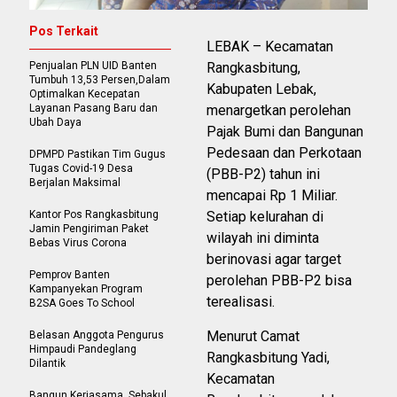
Pos Terkait
LEBAK – Kecamatan
Penjualan PLN UID Banten
Rangkasbitung,
Tumbuh 13,53 Persen,Dalam
Kabupaten Lebak,
Optimalkan Kecepatan
Layanan Pasang Baru dan
menargetkan perolehan
Ubah Daya
Pajak Bumi dan Bangunan
Pedesaan dan Perkotaan
DPMPD Pastikan Tim Gugus
Tugas Covid-19 Desa
(PBB-P2) tahun ini
Berjalan Maksimal
mencapai Rp 1 Miliar.
Kantor Pos Rangkasbitung
Setiap kelurahan di
Jamin Pengiriman Paket
wilayah ini diminta
Bebas Virus Corona
berinovasi agar target
Pemprov Banten
perolehan PBB-P2 bisa
Kampanyekan Program
terealisasi.
B2SA Goes To School
Menurut Camat
Belasan Anggota Pengurus
Himpaudi Pandeglang
Rangkasbitung Yadi,
Dilantik
Kecamatan
Bangun Kerjasama, Sebakul