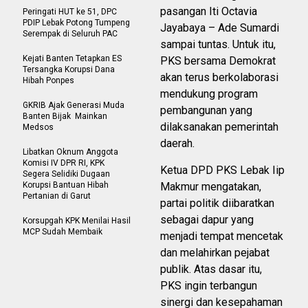
pasangan Iti Octavia
Peringati HUT ke 51, DPC
PDIP Lebak Potong Tumpeng
Jayabaya – Ade Sumardi
Serempak di Seluruh PAC
sampai tuntas. Untuk itu,
Kejati Banten Tetapkan ES
PKS bersama Demokrat
Tersangka Korupsi Dana
akan terus berkolaborasi
Hibah Ponpes
mendukung program
GKRIB Ajak Generasi Muda
pembangunan yang
Banten Bijak Mainkan
dilaksanakan pemerintah
Medsos
daerah.
Libatkan Oknum Anggota
Komisi IV DPR RI, KPK
Ketua DPD PKS Lebak Iip
Segera Selidiki Dugaan
Korupsi Bantuan Hibah
Makmur mengatakan,
Pertanian di Garut
partai politik diibaratkan
sebagai dapur yang
Korsupgah KPK Menilai Hasil
MCP Sudah Membaik
menjadi tempat mencetak
dan melahirkan pejabat
publik. Atas dasar itu,
PKS ingin terbangun
sinergi dan kesepahaman