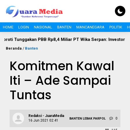
HOME
LOGIN
NASIONAL
BANTEN
MANCANEGARA
POLITIK
H
akan PBB Rp8,4 Miliar PT Wika Serpan: Investor Besar Tak Bol
Beranda
/
Banten
Komitmen Kawal
Iti – Ade Sampai
Tuntas
Redaksi - JuaraMedia
0
BANTEN
LEBAK
PARPOL
16 Jun 2021 02:41