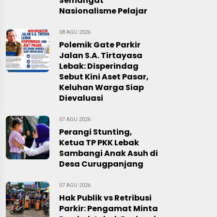
Semangat
Nasionalisme Pelajar
08 AGU 2026
Polemik Gate Parkir
Jalan S.A. Tirtayasa
Lebak: Disperindag
Sebut Kini Aset Pasar,
Keluhan Warga Siap
Dievaluasi
07 AGU 2026
Perangi Stunting,
Ketua TP PKK Lebak
Sambangi Anak Asuh di
Desa Curugpanjang
07 AGU 2026
Hak Publik vs Retribusi
Parkir: Pengamat Minta