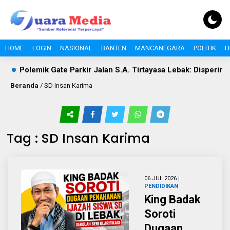
HOME
LOGIN
NASIONAL
BANTEN
MANCANEGARA
POLITIK
H
Polemik Gate Parkir Jalan S.A. Tirtayasa Lebak: Disperinda
Beranda
/
SD Insan Karima
Tag : SD Insan Karima
06 JUL 2026 |
PENDIDIKAN
King Badak
Soroti
Dugaan