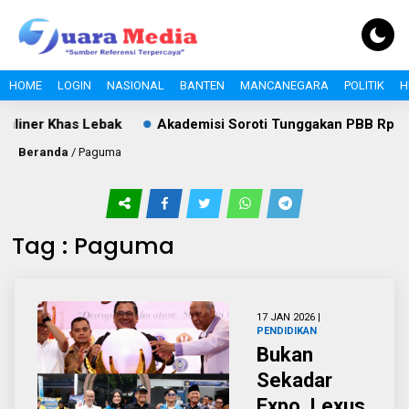
HOME
LOGIN
NASIONAL
BANTEN
MANCANEGARA
POLITIK
H
liner Khas Lebak
Akademisi Soroti Tunggakan PBB Rp8,4 Mi
Beranda
/
Paguma
Tag : Paguma
17 JAN 2026 |
PENDIDIKAN
Bukan
Sekadar
Expo, Lexus