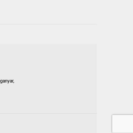
Populer
21 JUL 2026
01.
Anggota DPRD Banten
Soroti Dugaan
ganyar,
Kejanggalan Kasus
Pengeroyokan Baehaki,
Propam Diminta Periksa
Polsek Malingping
20 JUL 2026
02.
Nama Dikaitkan dengan
Dugaan Penculikan Aktivis,
Ketua DPRD Lebak