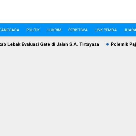
CANEGARA
POLITIK
HUKRIM
PERISTIWA
LINK PEMDA
JUARA
bak Evaluasi Gate di Jalan S.A. Tirtayasa
Polemik Pajak 