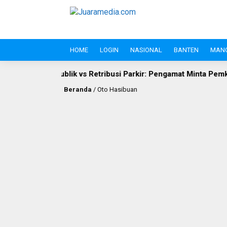
HOME
LOGIN
NASIONAL
BANTEN
MAN
g
Hak Publik vs Retribusi Parkir: Pengamat Minta Pemkab Le
Beranda
/
Oto Hasibuan