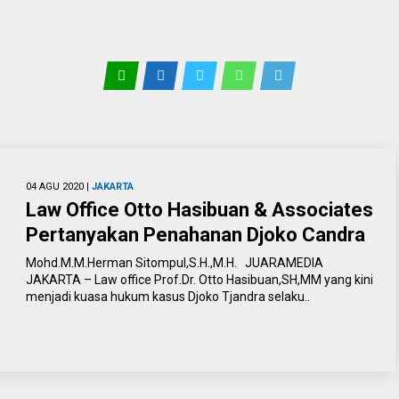
04 AGU 2020 |
JAKARTA
Law Office Otto Hasibuan & Associates
Pertanyakan Penahanan Djoko Candra
Mohd.M.M.Herman Sitompul,S.H.,M.H. JUARAMEDIA
JAKARTA – Law office Prof.Dr. Otto Hasibuan,SH,MM yang kini
menjadi kuasa hukum kasus Djoko Tjandra selaku..