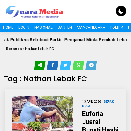
HOME
LOGIN
NASIONAL
BANTEN
MANCANEGARA
POLITIK
H
ak Publik vs Retribusi Parkir: Pengamat Minta Pemkab Lebak Eval
Beranda
/
Nathan Lebak FC
Tag : Nathan Lebak FC
13 APR 2026 |
SEPAK
BOLA
Euforia
Juara!
Bupati Hasbi