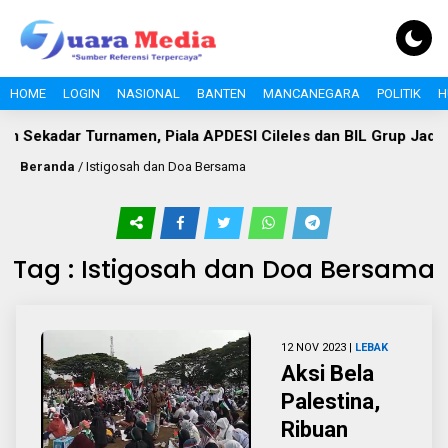
HOME
LOGIN
NASIONAL
BANTEN
MANCANEGARA
POLITIK
H
n Sekadar Turnamen, Piala APDESI Cileles dan BIL Grup Jadi
Beranda
/
Istigosah dan Doa Bersama
Tag : Istigosah dan Doa Bersama
12 NOV 2023 |
LEBAK
Aksi Bela
Palestina,
Ribuan