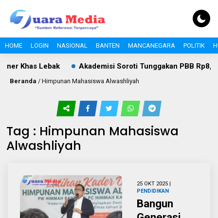
HOME
LOGIN
NASIONAL
BANTEN
MANCANEGARA
POLITIK
H
iner Khas Lebak
Akademisi Soroti Tunggakan PBB Rp8,4 Mil
Beranda
/
Himpunan Mahasiswa Alwashliyah
Tag : Himpunan Mahasiswa
Alwashliyah
25 OKT 2025 |
PENDIDIKAN
Bangun
Generasi