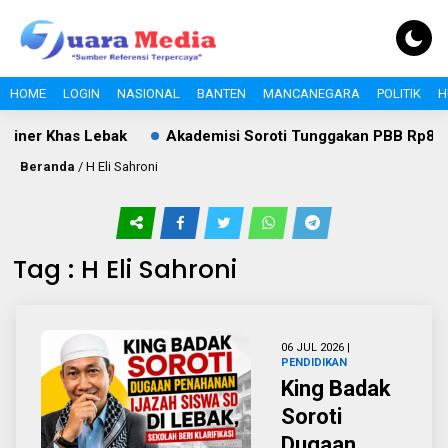
HOME
LOGIN
NASIONAL
BANTEN
MANCANEGARA
POLITIK
H
iner Khas Lebak
Akademisi Soroti Tunggakan PBB Rp8,4 Mil
Beranda
/
H Eli Sahroni
Tag : H Eli Sahroni
06 JUL 2026 |
PENDIDIKAN
King Badak
Soroti
Dugaan