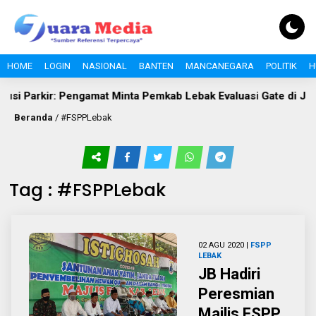
HOME
LOGIN
NASIONAL
BANTEN
MANCANEGARA
POLITIK
H
si Parkir: Pengamat Minta Pemkab Lebak Evaluasi Gate di Jalan 
Beranda
/
#FSPPLebak
Tag : #FSPPLebak
02 AGU 2020 |
FSPP
LEBAK
JB Hadiri
Peresmian
Majlis FSPP