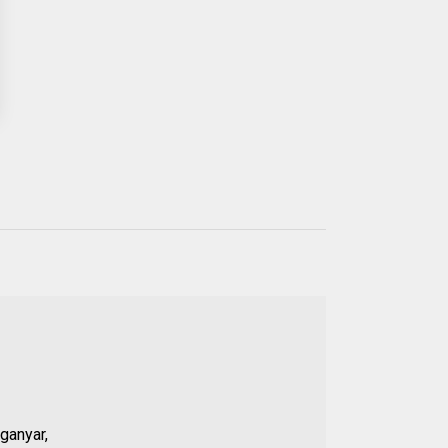
Populer
21 JUL 2026
01.
Anggota DPRD Banten
Soroti Dugaan
Kejanggalan Kasus
ganyar,
Pengeroyokan Baehaki,