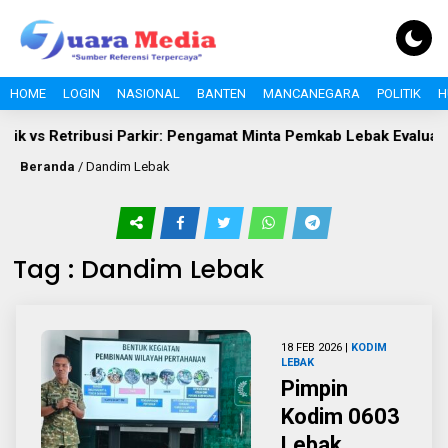
HOME
LOGIN
NASIONAL
BANTEN
MANCANEGARA
POLITIK
H
k vs Retribusi Parkir: Pengamat Minta Pemkab Lebak Evaluasi Gat
Beranda
/
Dandim Lebak
Tag : Dandim Lebak
18 FEB 2026 |
KODIM
LEBAK
Pimpin
Kodim 0603
Lebak ,