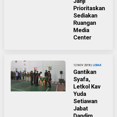
Janji
Prioritaskan
Sediakan
Ruangan
Media
Center
12 NOV 2018 |
LEBAK
Gantikan
Syafa,
Letkol Kav
Yuda
Setiawan
Jabat
Dandim