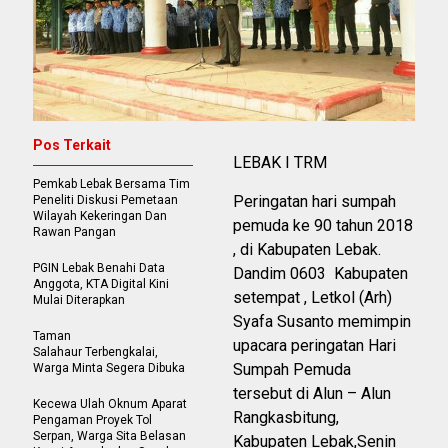
Pos Terkait
LEBAK I TRM
Pemkab Lebak Bersama Tim
Peringatan hari sumpah
Peneliti Diskusi Pemetaan
Wilayah Kekeringan Dan
pemuda ke 90 tahun 2018
Rawan Pangan
, di Kabupaten Lebak.
PGIN Lebak Benahi Data
Dandim 0603 Kabupaten
Anggota, KTA Digital Kini
setempat , Letkol (Arh)
Mulai Diterapkan
Syafa Susanto memimpin
Taman
upacara peringatan Hari
Salahaur Terbengkalai,
Sumpah Pemuda
Warga Minta Segera Dibuka
tersebut di Alun – Alun
Kecewa Ulah Oknum Aparat
Rangkasbitung,
Pengaman Proyek Tol
Serpan, Warga Sita Belasan
Kabupaten Lebak,Senin