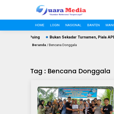
HOME
LOGIN
NASIONAL
BANTEN
MAN
etakan dan Puing
Bukan Sekadar Turnamen, Piala APDESI 
Beranda
/
Bencana Donggala
Tag : Bencana Donggala