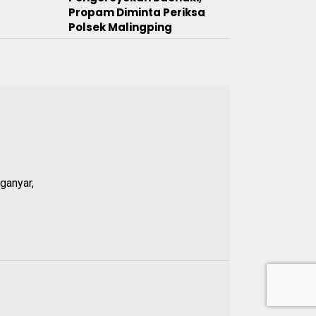
Propam Diminta Periksa
Polsek Malingping
20 JUL 2026
02.
Nama Dikaitkan dengan
Dugaan Penculikan Aktivis,
Ketua DPRD Lebak
Akhirnya Buka Suara
11 JUL 2026
03.
Polres Lebak Resmi
Tetapkan Jejen Sugandi
ganyar,
Tersangka Dugaan PETI di
Wanasalam
24 JUL 2026
04.
Bel Masuk Pukul 07.00 Jadi
Polemik di PT Nikomas
Gemilang, Karyawan
Pertanyakan Aturan
Disiplin Kerja