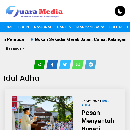
HOME
LOGIN
NASIONAL
BANTEN
MANCANEGARA
POLITIK
H
i Pemuda
Bukan Sekadar Gerak Jalan, Camat Kalanganyar 
Beranda
/
Idul Adha
27 MEI 2026 |
IDUL
ADHA
Pesan
Menyentuh
Bupati