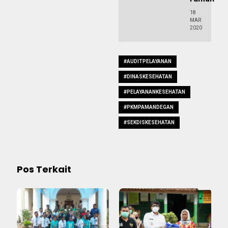
18
MAR
2020
#AUDITPELAYANAN
#DINASKESEHATAN
#PELAYANANKESEHATAN
#PKMPAMANDEGAN
#SEKDISKESEHATAN
Pos Terkait