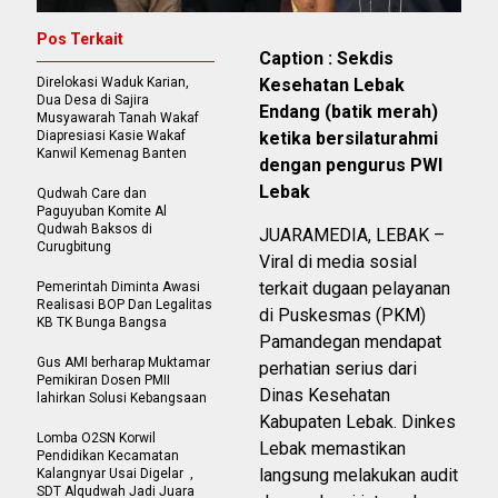
Pos Terkait
Caption : Sekdis
Direlokasi Waduk Karian,
Kesehatan Lebak
Dua Desa di Sajira
Endang (batik merah)
Musyawarah Tanah Wakaf
Diapresiasi Kasie Wakaf
ketika bersilaturahmi
Kanwil Kemenag Banten
dengan pengurus PWI
Lebak
Qudwah Care dan
Paguyuban Komite Al
Qudwah Baksos di
JUARAMEDIA, LEBAK –
Curugbitung
Viral di media sosial
terkait dugaan pelayanan
Pemerintah Diminta Awasi
Realisasi BOP Dan Legalitas
di Puskesmas (PKM)
KB TK Bunga Bangsa
Pamandegan mendapat
Gus AMI berharap Muktamar
perhatian serius dari
Pemikiran Dosen PMII
Dinas Kesehatan
lahirkan Solusi Kebangsaan
Kabupaten Lebak. Dinkes
Lomba O2SN Korwil
Lebak memastikan
Pendidikan Kecamatan
langsung melakukan audit
Kalangnyar Usai Digelar ,
SDT Alqudwah Jadi Juara