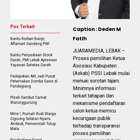
Pos Terkait
Caption : Deden M
Fatih
Bantu Korban Banjir,
Alfamart Gandeng PWI
JUARAMEDIA, LEBAK –
Bantu Penyediaan Stock
Proses pemilihan Ketua
Darah, PMI Lebak Apresiasi
Yayasan Setetes Darah
Asosiasi Kabupaten
(Askab) PSSI Lebak mulai
Padepokan AKI Jadi Pusat
menuai sorotan tajam.
Peternakan Domba Garut di
Pandeglang
Minimnya informasi
terkait tahapan dan
Pisah Sambut Camat
Warunggunung
mekanisme pendaftaran
calon ketua memicu
Miris !, Rumah Rudi Warga
kecurigaan publik
Cigoong Selatan Nyaris
Ambruk, Pemerintah Tutup
terhadap transparansi
Mata
proses pemilihan
Pandeglang Dapat