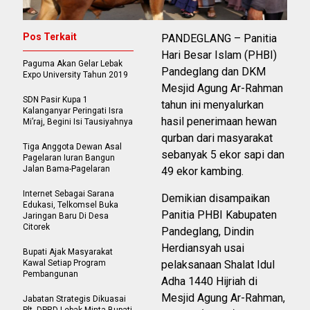
Pos Terkait
PANDEGLANG – Panitia
Hari Besar Islam (PHBI)
Paguma Akan Gelar Lebak
Pandeglang dan DKM
Expo University Tahun 2019
Mesjid Agung Ar-Rahman
SDN Pasir Kupa 1
tahun ini menyalurkan
Kalanganyar Peringati Isra
hasil penerimaan hewan
Mi’raj, Begini Isi Tausiyahnya
qurban dari masyarakat
Tiga Anggota Dewan Asal
sebanyak 5 ekor sapi dan
Pagelaran Iuran Bangun
Jalan Bama-Pagelaran
49 ekor kambing.
Internet Sebagai Sarana
Demikian disampaikan
Edukasi, Telkomsel Buka
Panitia PHBI Kabupaten
Jaringan Baru Di Desa
Citorek
Pandeglang, Dindin
Herdiansyah usai
Bupati Ajak Masyarakat
Kawal Setiap Program
pelaksanaan Shalat Idul
Pembangunan
Adha 1440 Hijriah di
Mesjid Agung Ar-Rahman,
Jabatan Strategis Dikuasai
Plt, DPRD Lebak Minta Bupati