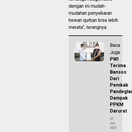
dengan ini mudah-
mudahan penyebaran
hewan qurban bisa lebih
merata”, terangnya.
Baca
Juga
PWI
Terima
Bansos
Dari
Pemkab
Pandegla
Dampak
PPKM
Darurat
27
JUL
2021