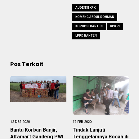
AUDENSI KPK
KOMENG ABDUL ROHMAN
KORUPSI BANTEN
KPK RI
LPPD BANTEN
Pos Terkait
12 DES 2020
17 FEB 2020
Bantu Korban Banjir,
Tindak Lanjuti
Alfamart Gandeng PWI
Tenggelamnya Bocah di