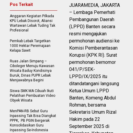
Pos Terkait
JUARAMEDIA, JAKARTA
– Lembaga Pemerhati
Anggaran Kegiatan Pilkada
Pembangunan Daerah
KPU Lebak Disorot, Aliansi
Wartawan Lebak Tuding Tak
(LPPD) Banten secara
Profesional
resmi mengajukan
permohonan audiensi ke
Pemkab Lebak Targetkan
1000 Hektar Peremajaan
Komisi Pemberantasan
Kelapa Sawit
Korupsi (KPK RI). Surat
Ruas Jalan Simpang –
permohonan bernomor
Ciboleger Menuju Kawasan
041/P/SEK-
Wisata Baduy Kondisinya
Buruk, Dinas PUPR Lebak
LPPD/IX/2025 itu
Menjawabnya Begini
ditandatangani langsung
Ketua Umum LPPD
Siswa SMK MA Cibuah Ikuti
Pelatihan Pembuatan Video
Banten, Komeng Abdul
Obyek Wisata
Rohman, bersama
MenPAN-RB Sebut Guru
Sekretaris Umum Rizal
Inpassing Tak Bisa Diangkat
Hakim pada 22
PPPK, PB PGIN Bergerak
Konsolidasikan Guru
September 2025 di
Inpassing Se-Indonesia