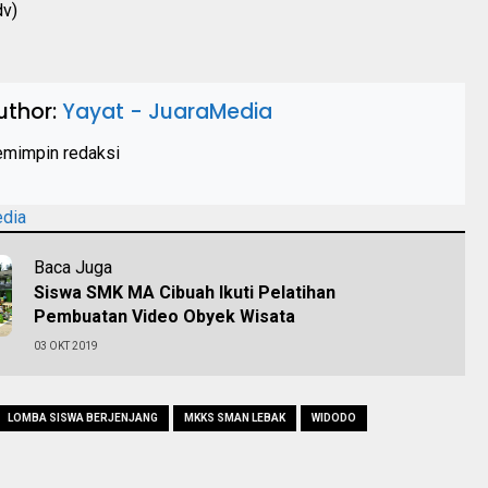
dv)
uthor:
Yayat - JuaraMedia
mimpin redaksi
edia
Baca Juga
Siswa SMK MA Cibuah Ikuti Pelatihan
Pembuatan Video Obyek Wisata
03 OKT 2019
LOMBA SISWA BERJENJANG
MKKS SMAN LEBAK
WIDODO