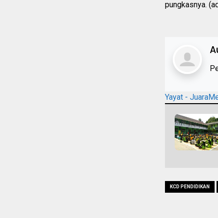
pungkasnya. (a
A
Pe
Yayat - JuaraM
KCD PENDIDIKAN