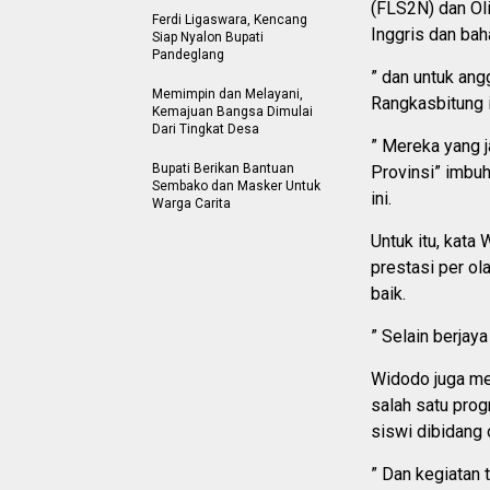
(FLS2N) dan Ol
Ferdi Ligaswara, Kencang
Inggris dan bah
Siap Nyalon Bupati
Pandeglang
” dan untuk an
Memimpin dan Melayani,
Rangkasbitung i
Kemajuan Bangsa Dimulai
Dari Tingkat Desa
” Mereka yang j
Bupati Berikan Bantuan
Provinsi” imbu
Sembako dan Masker Untuk
ini.
Warga Carita
Untuk itu, kata
prestasi per ol
baik.
” Selain berjaya
Widodo juga me
salah satu pro
siswi dibidang 
” Dan kegiatan 