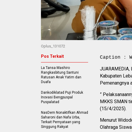
Oplus_131072
Pos Terkait
Caption : 
La Tansa Mashiro
JUARAMEDIA, L
Rangkasbitung Santuni
Kabupaten Leba
Ratusan Anak Yatim dan
Duafa
Pemenangnya ak
Dankodiklatad Puji Produk
” Pelaksanaanny
Inovasi Bengpuspal
MKKS SMAN tin
Puspalatad
(15/4/2025).
NasDem Nonaktifkan Ahmad
Saharoni dan Nafa Urba,
Menurut Widodo
Terkait Pernyataan yang
Olahraga Siswa
Singgung Rakyat