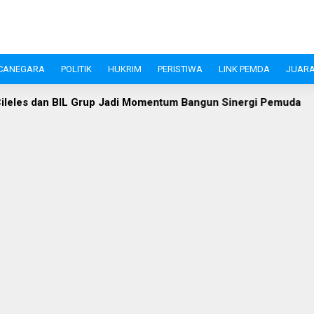
CANEGARA
POLITIK
HUKRIM
PERISTIWA
LINK PEMDA
JUARA
 Momentum Bangun Sinergi Pemuda
Bukan Sekadar Gerak Ja