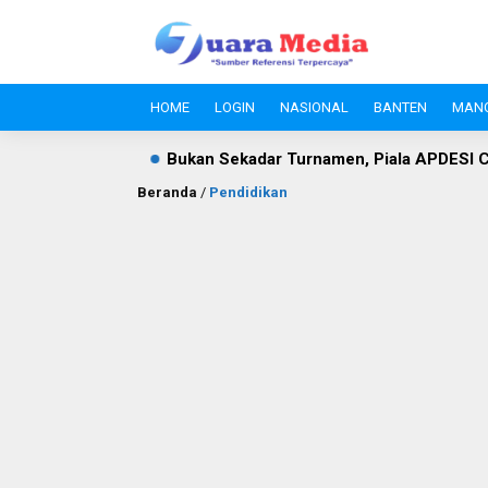
HOME
LOGIN
NASIONAL
BANTEN
MAN
 Sekadar Turnamen, Piala APDESI Cileles dan BIL Grup Jadi
Beranda
/
Pendidikan