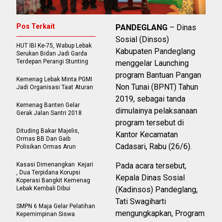
Pos Terkait
PANDEGLANG
– Dinas
Sosial (Dinsos)
HUT IBI Ke-75, Wabup Lebak
Kabupaten Pandeglang
Serukan Bidan Jadi Garda
Terdepan Perangi Stunting
menggelar Launching
program Bantuan Pangan
Kemenag Lebak Minta PGMI
Non Tunai (BPNT) Tahun
Jadi Organisasi Taat Aturan
2019, sebagai tanda
Kemenag Banten Gelar
dimulainya pelaksanaan
Gerak Jalan Santri 2018
program tersebut di
Dituding Bakar Majelis,
Kantor Kecamatan
Ormas BB Dan Gaib
Cadasari, Rabu (26/6).
Polisikan Ormas Arun
Kasasi Dimenangkan Kejari
Pada acara tersebut,
, Dua Terpidana Korupsi
Kepala Dinas Sosial
Koperasi Bangkit Kemenag
Lebak Kembali Dibui
(Kadinsos) Pandeglang,
Tati Swagiharti
SMPN 6 Maja Gelar Pelatihan
mengungkapkan, Program
Kepemimpinan Siswa