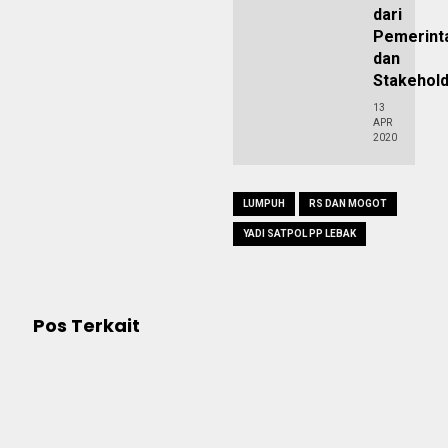
dari
Pemerint
dan
Stakehol
13
APR
2020
LUMPUH
RS DAN MOGOT
YADI SATPOL PP LEBAK
Pos Terkait