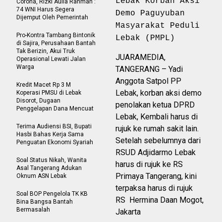
Lebak Korban Aksi
Corona, Rizki Aulia Rahman :
74 WNI Harus Segera
Demo Paguyuban
Dijemput Oleh Pemerintah
Masyarakat Peduli
Pro-Kontra Tambang Bintonik
Lebak (PMPL)
di Sajira, Perusahaan Bantah
Tak Berizin, Akui Truk
JUARAMEDIA,
Operasional Lewati Jalan
Warga
TANGERANG – Yadi
Anggota Satpol PP
Kredit Macet Rp 3 M
Lebak, korban aksi demo
Koperasi PMSU di Lebak
Disorot, Dugaan
penolakan ketua DPRD
Penggelapan Dana Mencuat
Lebak, Kembali harus di
Terima Audiensi BSI, Bupati
rujuk ke rumah sakit lain.
Hasbi Bahas Kerja Sama
Setelah sebelumnya dari
Penguatan Ekonomi Syariah
RSUD Adjidarmo Lebak
Soal Status Nikah, Wanita
harus di rujuk ke RS
Asal Tangerang Adukan
Primaya Tangerang, kini
Oknum ASN Lebak
terpaksa harus di rujuk
Soal BOP Pengelola TK KB
RS Hermina Daan Mogot,
Bina Bangsa Bantah
Bermasalah
Jakarta