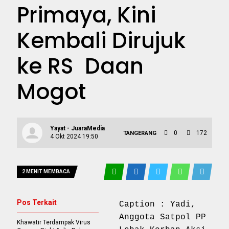
Primaya, Kini
Kembali Dirujuk
ke RS Daan
Mogot
Yayat - JuaraMedia
0
172
TANGERANG
4 Okt 2024 19:50
2 MENIT MEMBACA
Pos Terkait
Caption : Yadi,
Anggota Satpol PP
Khawatir Terdampak Virus