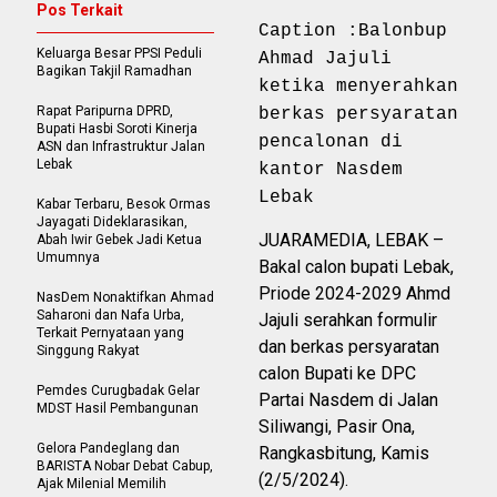
Pos Terkait
Caption :Balonbup
Keluarga Besar PPSI Peduli
Ahmad Jajuli
Bagikan Takjil Ramadhan
ketika menyerahkan
Rapat Paripurna DPRD,
berkas persyaratan
Bupati Hasbi Soroti Kinerja
pencalonan di
ASN dan Infrastruktur Jalan
Lebak
kantor Nasdem
Lebak
Kabar Terbaru, Besok Ormas
Jayagati Dideklarasikan,
JUARAMEDIA, LEBAK –
Abah Iwir Gebek Jadi Ketua
Umumnya
Bakal calon bupati Lebak,
Priode 2024-2029 Ahmd
NasDem Nonaktifkan Ahmad
Saharoni dan Nafa Urba,
Jajuli serahkan formulir
Terkait Pernyataan yang
dan berkas persyaratan
Singgung Rakyat
calon Bupati ke DPC
Pemdes Curugbadak Gelar
Partai Nasdem di Jalan
MDST Hasil Pembangunan
Siliwangi, Pasir Ona,
Gelora Pandeglang dan
Rangkasbitung, Kamis
BARISTA Nobar Debat Cabup,
(2/5/2024).
Ajak Milenial Memilih