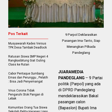
Pos Terkait
9 Parpol Deklarasikan
Pasangan Irna-Tanto, Siap
Musyawarah Kades Versus
Menangkan Pilkada
TPK Desa Tambak Deadlock
Pandeglang
Ratusan Siswa SMP Negeri 4
Rangkasbitung Giat Outing
Class ke Rutan
JUARAMEDIA
Cabor Pentaque Sumbang
PANDEGLANG
– 9 Partai
Emas dan Perunggu , Pelatih
: Bisa Jadi Penyemangat
politik (Parpol) yang ada
di DPRD Pandeglang
Virus Corona Tidak
Pengaruhi Stok Pangan di
mendeklarasikan Bakal
Lebak
pasangan calon
(Bapaslon) Bupati Irna
Komunitas Orang Tua Siswa
Sekolah Pelita Harapan Lippo