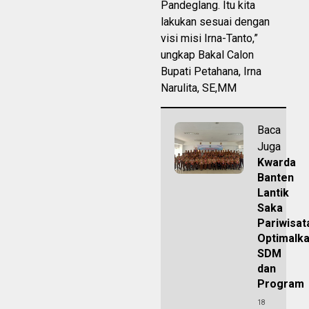
Pandeglang. Itu kita
lakukan sesuai dengan
visi misi Irna-Tanto,”
ungkap Bakal Calon
Bupati Petahana, Irna
Narulita, SE,MM
Baca
Juga
Kwarda
Banten
Lantik
Saka
Pariwisat
Optimalk
SDM
dan
Program
18