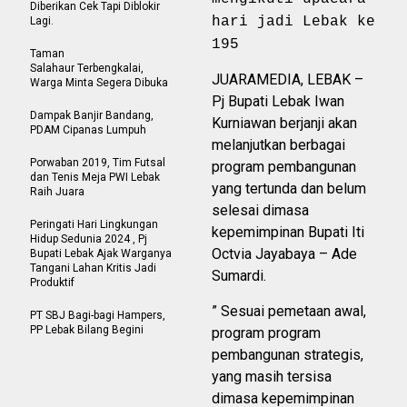
Diberikan Cek Tapi Diblokir
hari jadi Lebak ke
Lagi.
195
Taman
Salahaur Terbengkalai,
JUARAMEDIA, LEBAK –
Warga Minta Segera Dibuka
Pj Bupati Lebak Iwan
Dampak Banjir Bandang,
Kurniawan berjanji akan
PDAM Cipanas Lumpuh
melanjutkan berbagai
Porwaban 2019, Tim Futsal
program pembangunan
dan Tenis Meja PWI Lebak
yang tertunda dan belum
Raih Juara
selesai dimasa
Peringati Hari Lingkungan
kepemimpinan Bupati Iti
Hidup Sedunia 2024 , Pj
Octvia Jayabaya – Ade
Bupati Lebak Ajak Warganya
Tangani Lahan Kritis Jadi
Sumardi.
Produktif
” Sesuai pemetaan awal,
PT SBJ Bagi-bagi Hampers,
PP Lebak Bilang Begini
program program
pembangunan strategis,
yang masih tersisa
dimasa kepemimpinan