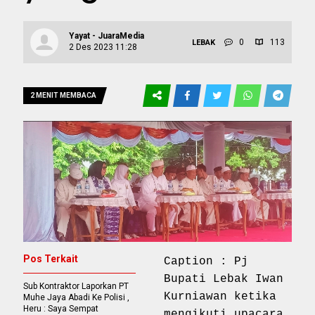
Yayat - JuaraMedia
0
113
LEBAK
2 Des 2023 11:28
2 MENIT MEMBACA
Pos Terkait
Caption : Pj
Bupati Lebak Iwan
Sub Kontraktor Laporkan PT
Kurniawan ketika
Muhe Jaya Abadi Ke Polisi ,
Heru : Saya Sempat
mengikuti upacara