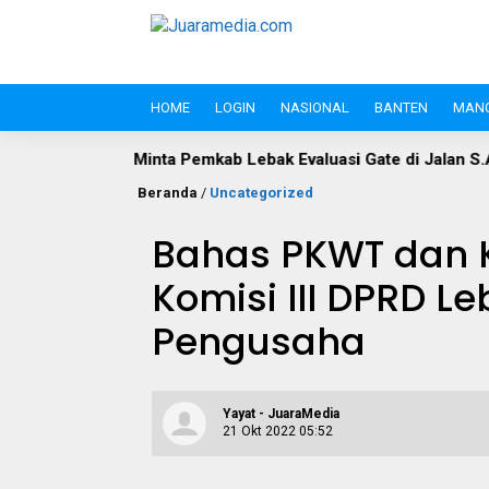
HOME
LOGIN
NASIONAL
BANTEN
MAN
inta Pemkab Lebak Evaluasi Gate di Jalan S.A. Tirtayasa
Po
Beranda
/
Uncategorized
Bahas PKWT dan K
Komisi III DPRD L
Pengusaha
Yayat - JuaraMedia
21 Okt 2022 05:52