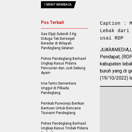
1 MENIT MEMBACA
Pos Terkait
Caption : 
Lebak dari
Gas Elpiji Subsidi 3 Kg
usai RDP
Diduga Tak Bersegel
Beredar di Wilayah
Pandeglang Selatan
JUARAMEDIA,LE
Pendapat, (RDP
Polres Pandeglang Berhasil
kabupaten leba
Ungkap Kasus Pidana
Pencurian dan Judi Sabung
buruh yang di g
Ayam
(19/10/2022) l
Irna-Tanto Sementara
Unggul di Pilkada
Pandeglang
Pemkab Purworejo Berikan
Bantuan Untuk Bencana
Tsunami Pandeglang
Polres Pandeglang Berhasil
Ungkap Kasus Tindak Pidana