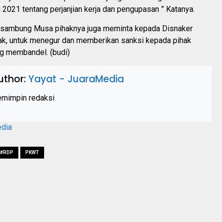
 2021 tentang perjanjian kerja dan pengupasan ” Katanya.
a, sambung Musa pihaknya juga meminta kepada Disnaker
k, untuk menegur dan memberikan sanksi kepada pihak
g membandel. (budi)
uthor:
Yayat - JuaraMedia
mimpin redaksi
edia
#RDP
PKWT