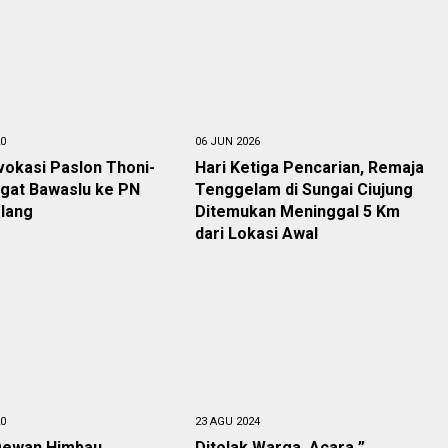
20
06 JUN 2026
vokasi Paslon Thoni-
Hari Ketiga Pencarian, Remaja
ugat Bawaslu ke PN
Tenggelam di Sungai Ciujung
lang
Ditemukan Meninggal 5 Km
dari Lokasi Awal
20
23 AGU 2024
Dewan Himbau
Ditolak Warga, Acara ”