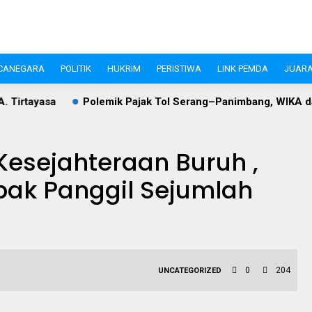
CANEGARA
POLITIK
HUKRIM
PERISTIWA
LINK PEMDA
JUARA
lemik Pajak Tol Serang–Panimbang, WIKA dan Pemkab Lebak Ca
esejahteraan Buruh ,
ebak Panggil Sejumlah
0
204
UNCATEGORIZED