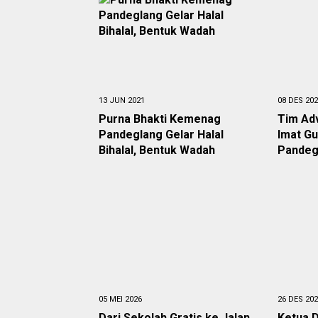
13 JUN 2021
08 DES 20
Purna Bhakti Kemenag
Tim Ad
Pandeglang Gelar Halal
Imat G
Bihalal, Bentuk Wadah
Pandeg
05 MEI 2026
26 DES 20
Dari Sekolah Gratis ke Jalan
Ketua 