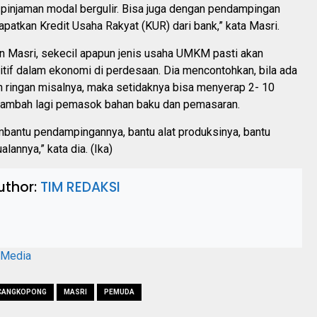
pinjaman modal bergulir. Bisa juga dengan pendampingan
patkan Kredit Usaha Rakyat (KUR) dari bank,” kata Masri.
n Masri, sekecil apapun jenis usaha UMKM pasti akan
tif dalam ekonomi di perdesaan. Dia mencontohkan, bila ada
ingan misalnya, maka setidaknya bisa menyerap 2- 10
ditambah lagi pemasok bahan baku dan pemasaran.
bantu pendampingannya, bantu alat produksinya, bantu
alannya,” kata dia. (Ika)
uthor:
TIM REDAKSI
aMedia
CANGKOPONG
MASRI
PEMUDA