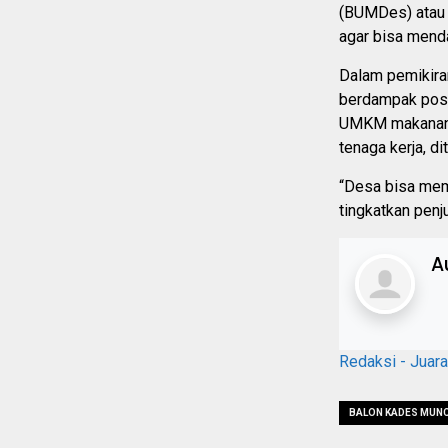
(BUMDes) atau 
agar bisa menda
Dalam pemikira
berdampak posi
UMKM makanan r
tenaga kerja, 
“Desa bisa mem
tingkatkan penju
A
Redaksi - Juar
BALON KADES MUN