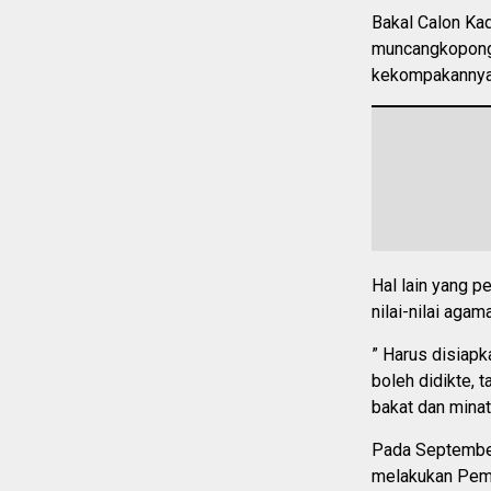
Bakal Calon Ka
muncangkopong.
kekompakannya 
Hal lain yang p
nilai-nilai agama
” Harus disiap
boleh didikte, 
bakat dan minat
Pada September
melakukan Pemi