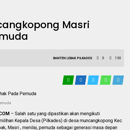
cangkopong Masri
emuda
0
130
BANTEN
LEBAK
PILKADES
Pemuda
.COM
– Salah satu yang dipastikan akan mengikuti
milihan Kepala Desa (Pilkades) di desa muncangkopong Kec.
bak, Masri , menilai, pemuda sebagai generasi masa depan