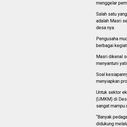
menggelar pemi
Salah satu yang
adalah Masri s
desa nya.
Pengusaha muda
berbagai kegia
Masri dikenal 
menyantuni yat
Soal kesiapann
menyiapkan prog
Untuk sektor e
(UMKM) di Desa
sangat mampu m
“Banyak pedagan
didukung melalu