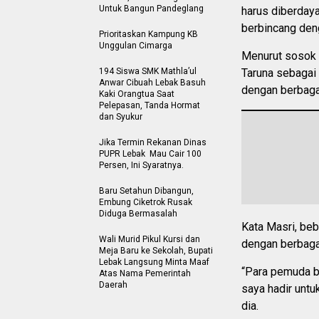
Untuk Bangun Pandeglang
harus diberdaya
berbincang den
Prioritaskan Kampung KB
Unggulan Cimarga
Menurut sosok 
194 Siswa SMK Mathla’ul
Taruna sebagai
Anwar Cibuah Lebak Basuh
dengan berbagai
Kaki Orangtua Saat
Pelepasan, Tanda Hormat
dan Syukur
Jika Termin Rekanan Dinas
PUPR Lebak Mau Cair 100
Persen, Ini Syaratnya.
Baru Setahun Dibangun,
Embung Ciketrok Rusak
Diduga Bermasalah
Kata Masri, beb
‎Wali Murid Pikul Kursi dan
dengan berbaga
Meja Baru ke Sekolah, Bupati
Lebak Langsung Minta Maaf
“Para pemuda b
Atas Nama Pemerintah
Daerah
saya hadir untu
dia.