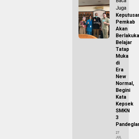
Baca
Juga
Keputusa
Pemkab
Akan
Berlakuk
Belajar
Tatap
Muka
di
Era
New
Normal,
Begini
Kata
Kepsek
SMKN
3
Pandegla
27
JUL