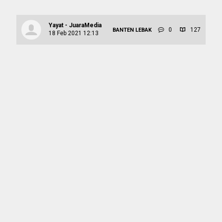
Yayat - JuaraMedia
0
127
BANTEN
LEBAK
18 Feb 2021 12:13