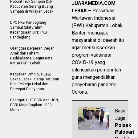
Heboh! Truk Sampah DLH
JUARAMEDIA.COM
Kabupaten Serang Buang
LEBAK –
Persatuan
Sampah di Wilayah Lebak
Wartawan Indonesia
DPC PKB Pandeglang
(PWI) Kabupaten Lebak,
Sambut Silaturahmi
Banten mengajak
Kebangsaan DPD PKS
Pandeglang
masyarakat di daerah itu
agar mensukseskan
Orangtua Berperan Cegah
Anak dari Faham
program vaksinasi
Radikalisme, Begini Kata
COVID-19 yang
Ketua FKPT Lebak
diluncurkan pemerintah
Kebijakan Omnibus Law,
guna mengendalikan
Sekda Lebak : Serap Ratusan
penyebaran pandemi
Ribu Pekerja Lokal dan
Percepat Pelayanan
Corona.
Peringati HUT PGRI dan HGN,
PGRI Maja Bagikan 1000
Masker
Baca
Juga
Polsek
Pulosari