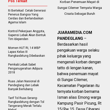
Pos Terkait
Korban Penemuan Mayat di
Sungai Cilemer Ternyata Warga
Iti Bertekad Cetak Generasi
Cisata Sebagai Buruh
Penerus Bangsa Yang
Cerdas dan Berlandaskan
Agama Islam
Kontrol Pekerjaan Anggota,
JUARAMEDIA.COM
Gapensi Lebak Akan Bentuk
PANDEGLANG
–
Tim Idependen
Berdasarkan hasil
‎Momen HUT RI, 14 WBP
pengakuan warga selaku
Lapas Kelas III
pihak keluarga yang
Rangkasbitung Dibebaskan
mengenali korban dengan
Pemkab Lebak Sabet
tatto di lengan kanan,
Penganugerahan Adipura
2018
bahwa penemuan mayat
di Sungai Cilemer,
Ruas Jalan Nasional di
Kecamatan Pagelaran itu
Pandeglang dan Lebak
Banyak Berlubang
ternyata korban bernama
Isman alias Emong warga
Tarif Tol Ruas Serang-
Rangkasbitung dengan Tol
Kampung Pasir Picung, Rt
Tangerang Merak Terlalu
15/Rw 15, Desa Cibarani,
Mahal