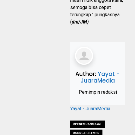
masih lidik anggota kami,
semoga bisa cepet
terungkap.” pungkasnya.
(
dni/JM)
Author:
Yayat -
JuaraMedia
Pemimpin redaksi
Yayat - JuaraMedia
#PENEMUANMAYAT
#SUNGAICILEMER