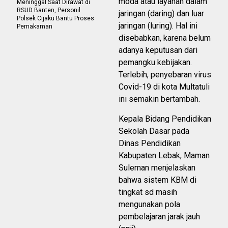
moda atau layanan dalam
Meninggal Saat Dirawat di
RSUD Banten, Personil
jaringan (daring) dan luar
Polsek Cijaku Bantu Proses
jaringan (luring). Hal ini
Pemakaman
disebabkan, karena belum
adanya keputusan dari
pemangku kebijakan.
Terlebih, penyebaran virus
Covid-19 di kota Multatuli
ini semakin bertambah.
Kepala Bidang Pendidikan
Sekolah Dasar pada
Dinas Pendidikan
Kabupaten Lebak, Maman
Suleman menjelaskan
bahwa sistem KBM di
tingkat sd masih
mengunakan pola
pembelajaran jarak jauh