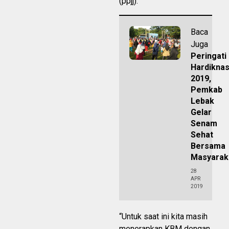
(ppjj).
Baca
Juga
Peringati
Hardikna
2019,
Pemkab
Lebak
Gelar
Senam
Sehat
Bersama
Masyarak
28
APR
2019
“Untuk saat ini kita masih
menerapkan KBM dengan