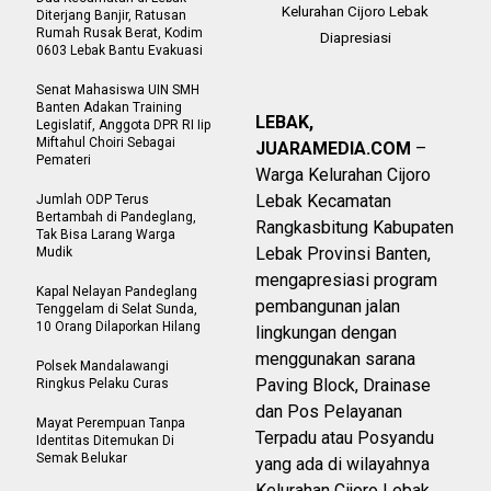
Kelurahan Cijoro Lebak
Diterjang Banjir, Ratusan
Rumah Rusak Berat, Kodim
Diapresiasi
0603 Lebak Bantu Evakuasi
Senat Mahasiswa UIN SMH
Banten Adakan Training
LEBAK,
Legislatif, Anggota DPR RI Iip
Miftahul Choiri Sebagai
JUARAMEDIA.COM
–
Pemateri
Warga Kelurahan Cijoro
Lebak Kecamatan
Jumlah ODP Terus
Bertambah di Pandeglang,
Rangkasbitung Kabupaten
Tak Bisa Larang Warga
Lebak Provinsi Banten,
Mudik
mengapresiasi program
Kapal Nelayan Pandeglang
pembangunan jalan
Tenggelam di Selat Sunda,
10 Orang Dilaporkan Hilang
lingkungan dengan
menggunakan sarana
Polsek Mandalawangi
Paving Block, Drainase
Ringkus Pelaku Curas
dan Pos Pelayanan
Mayat Perempuan Tanpa
Terpadu atau Posyandu
Identitas Ditemukan Di
Semak Belukar
yang ada di wilayahnya
Kelurahan Cijoro Lebak.