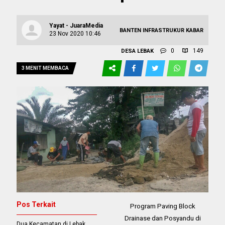
Yayat - JuaraMedia
BANTEN
INFRASTRUKUR
KABAR
23 Nov 2020 10:46
0
149
DESA
LEBAK
3 MENIT MEMBACA
Pos Terkait
Program Paving Block
Drainase dan Posyandu di
Dua Kecamatan di Lebak