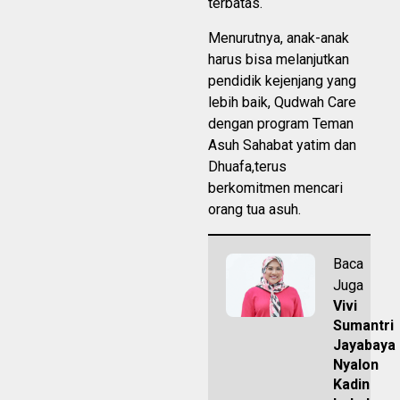
terbatas.
Menurutnya, anak-anak
harus bisa melanjutkan
pendidik kejenjang yang
lebih baik, Qudwah Care
dengan program Teman
Asuh Sahabat yatim dan
Dhuafa,terus
berkomitmen mencari
orang tua asuh.
Baca
Juga
Vivi
Sumantri
Jayabaya
Nyalon
Kadin