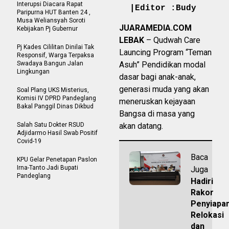
Interupsi Diacara Rapat
|Editor :Budy
Paripurna HUT Banten 24 ,
Musa Weliansyah Soroti
JUARAMEDIA.COM
Kebijakan Pj Gubernur
LEBAK
– Qudwah Care
Pj Kades Cililitan Dinilai Tak
Launcing Program “Teman
Responsif, Warga Terpaksa
Swadaya Bangun Jalan
Asuh” Pendidikan modal
Lingkungan
dasar bagi anak-anak,
generasi muda yang akan
Soal Plang UKS Misterius,
Komisi IV DPRD Pandeglang
meneruskan kejayaan
Bakal Panggil Dinas Dikbud
Bangsa di masa yang
Salah Satu Dokter RSUD
akan datang.
Adjidarmo Hasil Swab Positif
Covid-19
Baca
KPU Gelar Penetapan Paslon
Irna-Tanto Jadi Bupati
Juga
Pandeglang
Hadiri
Rakor
Penyiapa
Relokasi
dan