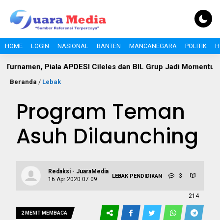
HOME
LOGIN
NASIONAL
BANTEN
MANCANEGARA
POLITIK
H
, Piala APDESI Cileles dan BIL Grup Jadi Momentum Bangun 
Beranda
/
Lebak
Program Teman
Asuh Dilaunching
Redaksi - JuaraMedia
3
LEBAK
PENDIDIKAN
16 Apr 2020 07:09
214
2 MENIT MEMBACA